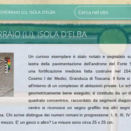
OFERRAIO (LI), ISOLA D'ELBA
AIO (LI), ISOLA D'ELBA
Un curioso esemplare è stato notato e segnalato s
lastra della pavimentazione dell'androne del Forte S
una fortificazione medicea fatta costruire nel 15
Cosimo I de' Medici, Granduca di Toscana. Il forte si
all'interno di un complesso di abitazioni private. Lo s
geometricamente bene eseguito, è costituito da un d
quadrato concentrico, raccordato da segmenti diagona
centro si riconosce un segno graffito ma altri segn
a. Chi scrive distingue dei numeri romani in progressione: I, II, III, IV 
 mezzo. E' un gioco o altro? Le misure sono circa 25 x 25 cm.