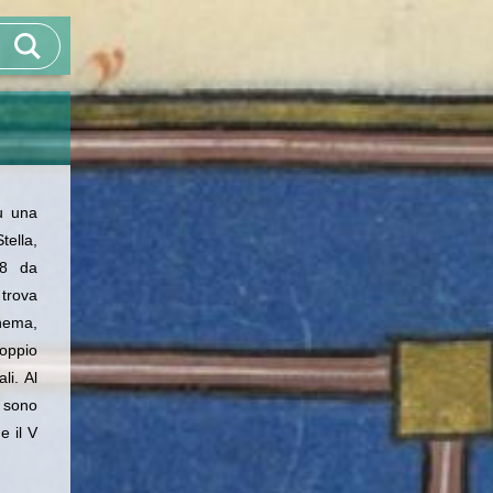
u una
tella,
48 da
 trova
chema,
oppio
li. Al
i sono
e il V