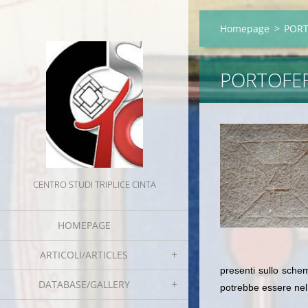
Homepage
>
PORT
PORTOFERR
CENTRO STUDI TRIPLICE CINTA
HOMEPAGE
ARTICOLI/ARTICLES
presenti sullo schem
DATABASE/GALLERY
potrebbe essere nel