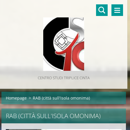
CENTRO STUDI TRIPLICE CINTA
Homepage
>
RAB (città sull'isola omonima)
RAB (CITTÀ SULL'ISOLA OMONIMA)