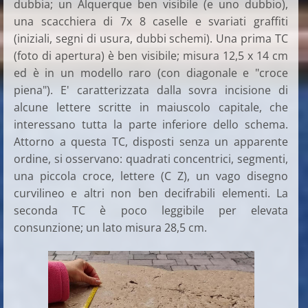
dubbia; un Alquerque ben visibile (e uno dubbio),
una scacchiera di 7x 8 caselle e svariati graffiti
(iniziali, segni di usura, dubbi schemi). Una prima TC
(foto di apertura) è ben visibile; misura 12,5 x 14 cm
ed è in un modello raro (con diagonale e "croce
piena"). E' caratterizzata dalla sovra incisione di
alcune lettere scritte in maiuscolo capitale, che
interessano tutta la parte inferiore dello schema.
Attorno a questa TC, disposti senza un apparente
ordine, si osservano: quadrati concentrici, segmenti,
una piccola croce, lettere (C Z), un vago disegno
curvilineo e altri non ben decifrabili elementi. La
seconda TC è poco leggibile per elevata
consunzione; un lato misura 28,5 cm.