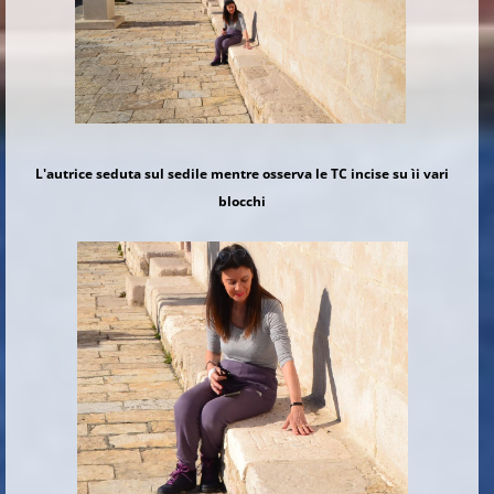
L'autrice seduta sul sedile mentre osserva le TC incise su ìi vari
blocchi