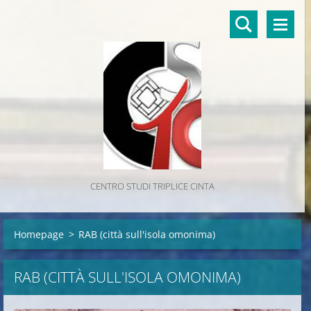
CENTRO STUDI TRIPLICE CINTA
Homepage
>
RAB (città sull'isola omonima)
RAB (CITTÀ SULL'ISOLA OMONIMA)