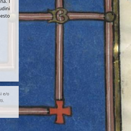
na. I
udini
uesto
i e/o
ti.