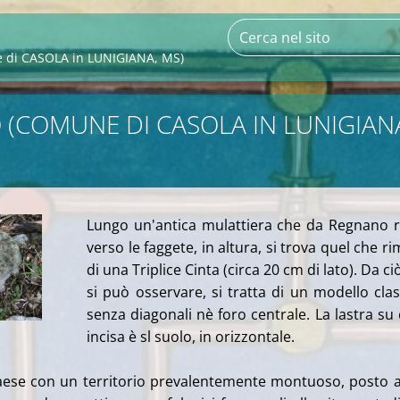
di CASOLA in LUNIGIANA, MS)
(COMUNE DI CASOLA IN LUNIGIAN
Lungo un'antica mulattiera che da Regnano r
verso le faggete, in altura, si trova quel che r
di una Triplice Cinta (circa 20 cm di lato). Da ci
si può osservare, si tratta di un modello clas
senza diagonali nè foro centrale. La lastra su 
incisa è sl suolo, in orizzontale.
ese con un territorio prevalentemente montuoso, posto 