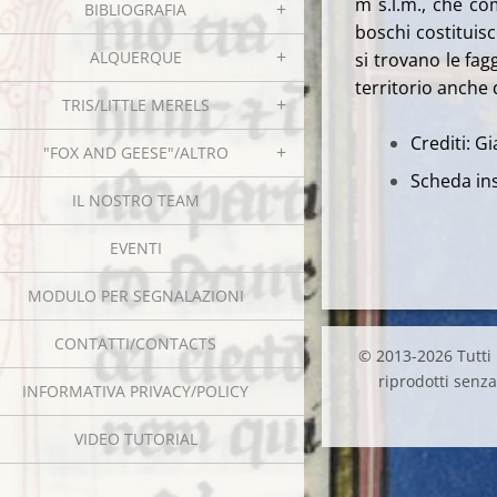
m s.l.m., che co
BIBLIOGRAFIA
boschi costituis
ALQUERQUE
si trovano le fa
territorio anche 
TRIS/LITTLE MERELS
Crediti: G
"FOX AND GEESE"/ALTRO
Scheda ins
IL NOSTRO TEAM
EVENTI
MODULO PER SEGNALAZIONI
CONTATTI/CONTACTS
© 2013-2026 Tutti i
riprodotti senza 
INFORMATIVA PRIVACY/POLICY
VIDEO TUTORIAL