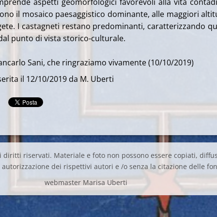
mprende aspetti geomorfologici favorevoli alla vita contadi
cono il mosaico paesaggistico dominante, alle maggiori altit
ggete. I castagneti restano predominanti, caratterizzando q
dal punto di vista storico-culturale.
iancarlo Sani, che ringraziamo vivamente (10/10/2019)
erita il 12/10/2019 da M. Uberti
 diritti riservati. Materiale e foto non possono essere copiati, diffus
autorizzazione dei rispettivi autori e /o senza la citazione delle fon
webmaster Marisa Uberti