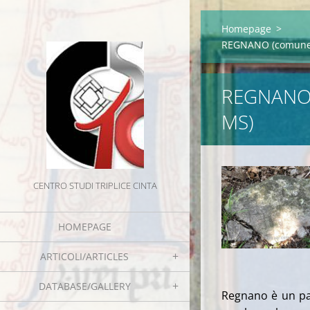
Homepage
>
REGNANO (comune 
REGNANO 
MS)
CENTRO STUDI TRIPLICE CINTA
HOMEPAGE
ARTICOLI/ARTICLES
DATABASE/GALLERY
Regnano è un pa