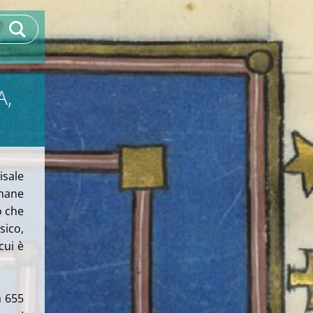
A,
isale
imane
ò che
sico,
cui è
a 655