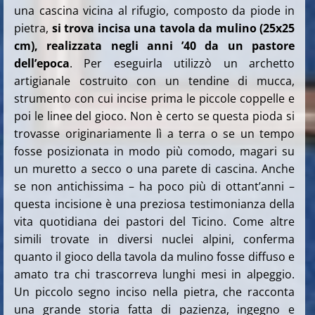
una cascina vicina al rifugio, composto da piode in
pietra,
si trova incisa una tavola da mulino (25x25
cm), realizzata negli anni ’40 da un pastore
dell’epoca
. Per eseguirla utilizzò un archetto
artigianale costruito con un tendine di mucca,
strumento con cui incise prima le piccole coppelle e
poi le linee del gioco. Non è certo se questa pioda si
trovasse originariamente lì a terra o se un tempo
fosse posizionata in modo più comodo, magari su
un muretto a secco o una parete di cascina. Anche
se non antichissima – ha poco più di ottant’anni –
questa incisione è una preziosa testimonianza della
vita quotidiana dei pastori del Ticino. Come altre
simili trovate in diversi nuclei alpini, conferma
quanto il gioco della tavola da mulino fosse diffuso e
amato tra chi trascorreva lunghi mesi in alpeggio.
Un piccolo segno inciso nella pietra, che racconta
una grande storia fatta di pazienza, ingegno e