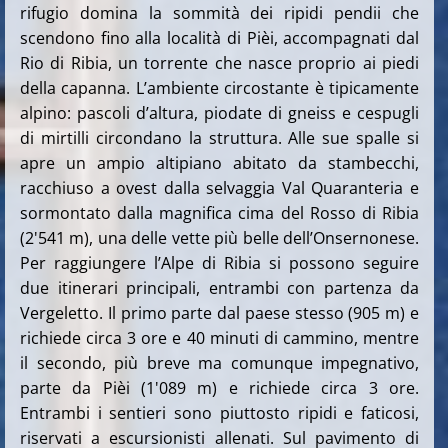
rifugio domina la sommità dei ripidi pendii che
scendono fino alla località di Pièi, accompagnati dal
Rio di Ribia, un torrente che nasce proprio ai piedi
della capanna. L’ambiente circostante è tipicamente
alpino: pascoli d’altura, piodate di gneiss e cespugli
di mirtilli circondano la struttura. Alle sue spalle si
apre un ampio altipiano abitato da stambecchi,
racchiuso a ovest dalla selvaggia Val Quaranteria e
sormontato dalla magnifica cima del Rosso di Ribia
(2'541 m), una delle vette più belle dell’Onsernonese.
Per raggiungere l’Alpe di Ribia si possono seguire
due itinerari principali, entrambi con partenza da
Vergeletto. Il primo parte dal paese stesso (905 m) e
richiede circa 3 ore e 40 minuti di cammino, mentre
il secondo, più breve ma comunque impegnativo,
parte da Pièi (1'089 m) e richiede circa 3 ore.
Entrambi i sentieri sono piuttosto ripidi e faticosi,
riservati a escursionisti allenati. Sul pavimento di