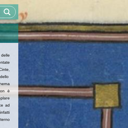
 delle
ntate
Cinte,
dello
schema
 non è
mplare
ce ad
fatti
terno