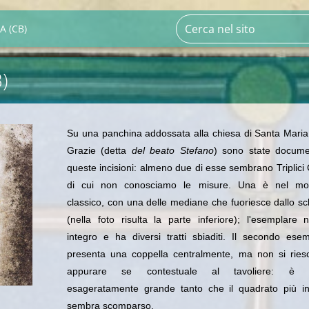
A (CB)
)
Su una panchina addossata alla chiesa di Santa Maria
Grazie (detta
del beato Stefano
) sono state docume
queste incisioni: almeno due di esse sembrano Triplici 
di cui non conosciamo le misure. Una è nel mo
classico, con una delle mediane che fuoriesce dallo 
(nella foto risulta la parte inferiore); l'esemplare
integro e ha diversi tratti sbiaditi. Il secondo ese
presenta una coppella centralmente, ma non si ries
appurare se contestuale al tavoliere: è in
esageratamente grande tanto che il quadrato più in
sembra scomparso.