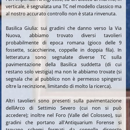
verticale, è segnalata una TC nel modello classico ma
al nostro accurato controllo non è stata rinvenuta.
Basilica Giulia: sui gradini che danno verso la Via
Nuova, abbiamo trovato diversi tavolieri
probabilmente di epoca romana (gioco delle 9
fossette, scacchierine, coppelle in doppia fila). In
letteratura sono segnalate diverse TC sulla
pavimentazione della Basilica suddetta (di cui
restano solo vestigia) ma non le abbiamo trovate (si
segnala che al pubblico non è permesso spingersi
oltre la recinzione, limitando di molto la ricerca).
Altri tavolieri sono presenti sulla pavimentazione
dellìArco di Settimio Severo (cui non si può
accedere); inoltre nel Foro (Valle del Colosseo), sui
gradini che portano all'Antiquarium Forense si
trovano schemi formati da coppelle disposte