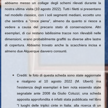
abbiamo messo un
collage
degli schemi rilevati durante la
nostra ultima visita (10 agosto 2022). Tutti i filetti si presentano
nel modello classico, con i soli segmenti mediani, eccetto uno
che sembra a "croce piena", almeno da quanto si riesce a
vedere a causa del precario stato di conservazione. Altri
esemplari, di cui restano labilissime tracce non rilevabili nelle
dimensioni, erano probabilmente graffiti su diverse altre lastre
di copertura. Abbiamo trovato anche la scacchiera incisa e
almeno due Alquerque davvero consunti.
Crediti: le foto di questa scheda sono state aggiornate
e risalgono al 10 agosto 2022 (M. Uberti) ma
l'esistenza degli esemplari è ben nota essendo state
segnalate ante 2008 da Giulio Coluzzi; una scheda
apposita approfondita è infatti stata pubblicata nel libro
"I luoghi delle triplici cinte in Italia: alla ricerca di un