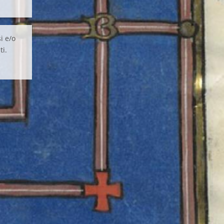
i e/o
ti.