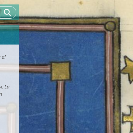
 al
i. La
un