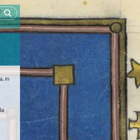
, in
la