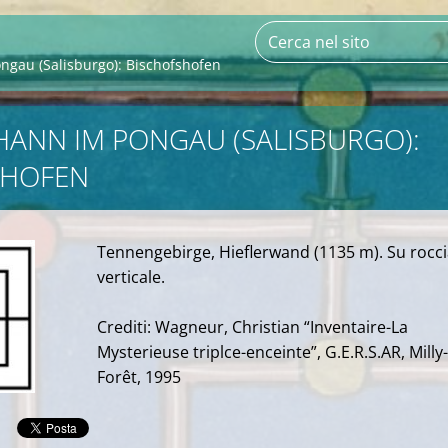
ngau (Salisburgo): Bischofshofen
HANN IM PONGAU (SALISBURGO):
SHOFEN
Tennengebirge, Hieflerwand (1135 m). Su roccia
verticale.
Crediti: Wagneur, Christian “Inventaire-La
Mysterieuse triplce-enceinte”, G.E.R.S.AR, Milly-
Forêt, 1995