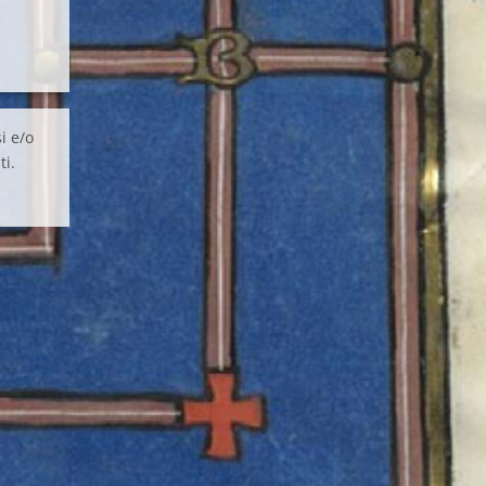
i e/o
ti.