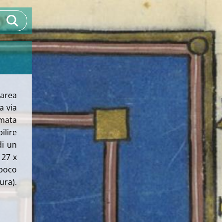
carea
a via
emata
ilire
di un
 27 x
poco
ura).