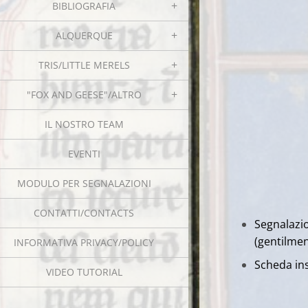
BIBLIOGRAFIA
ALQUERQUE
TRIS/LITTLE MERELS
"FOX AND GEESE"/ALTRO
IL NOSTRO TEAM
EVENTI
MODULO PER SEGNALAZIONI
CONTATTI/CONTACTS
Segnalazio
(gentilmen
INFORMATIVA PRIVACY/POLICY
Scheda ins
VIDEO TUTORIAL