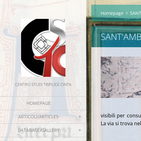
Homepage
>
SANT
SANT'AMB
CENTRO STUDI TRIPLICE CINTA
HOMEPAGE
visibili per con
ARTICOLI/ARTICLES
La via si trova n
DATABASE/GALLERY