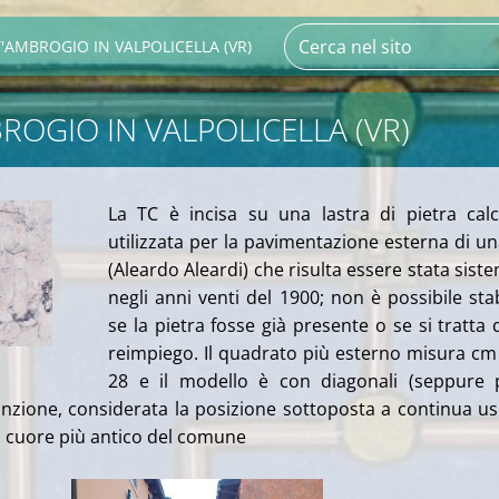
'AMBROGIO IN VALPOLICELLA (VR)
ROGIO IN VALPOLICELLA (VR)
La TC è incisa su una lastra di pietra cal
utilizzata per la pavimentazione esterna di un
(Aleardo Aleardi) che risulta essere stata sist
negli anni venti del 1900; non è possibile stab
se la pietra fosse già presente o se si tratta 
reimpiego. Il quadrato più esterno misura cm
28 e il modello è con diagonali (seppure 
sunzione, considerata la posizione sottoposta a continua us
el cuore più antico del comune