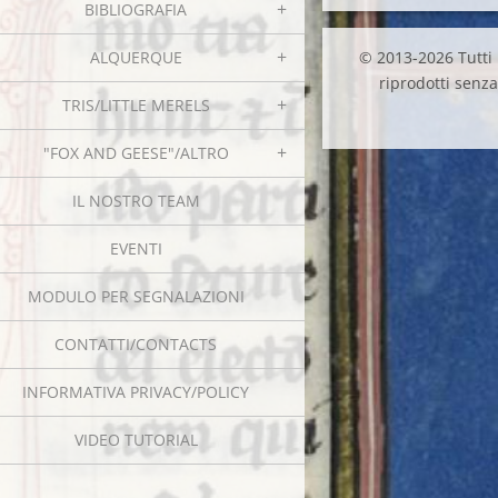
BIBLIOGRAFIA
ALQUERQUE
© 2013-2026 Tutti i
riprodotti senza 
TRIS/LITTLE MERELS
"FOX AND GEESE"/ALTRO
IL NOSTRO TEAM
EVENTI
MODULO PER SEGNALAZIONI
CONTATTI/CONTACTS
INFORMATIVA PRIVACY/POLICY
VIDEO TUTORIAL