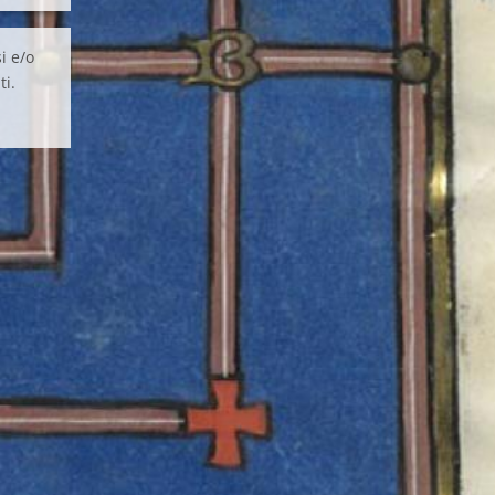
i e/o
ti.