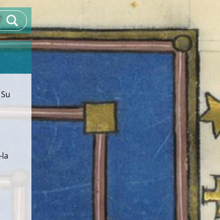
 Su
-la