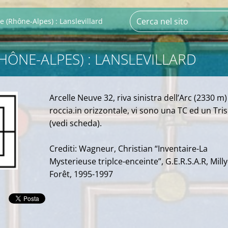
e (Rhône-Alpes) : Lanslevillard
RHÔNE-ALPES) : LANSLEVILLARD
Arcelle Neuve 32, riva sinistra dell’Arc (2330 m)
roccia.in orizzontale, vi sono una TC ed un Tris
(vedi scheda).
Crediti: Wagneur, Christian “Inventaire-La
Mysterieuse triplce-enceinte”, G.E.R.S.A.R, Milly
Forêt, 1995-1997