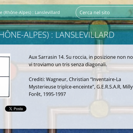
e (Rhône-Alpes) : Lanslevillard
RHÔNE-ALPES) : LANSLEVILLARD
Aux Sarrasin 14. Su roccia, in posizione non no
vi troviamo un tris senza diagonali.
Crediti: Wagneur, Christian “Inventaire-La
Mysterieuse triplce-enceinte”, G.E.R.S.A.R, Milly
Forêt, 1995-1997