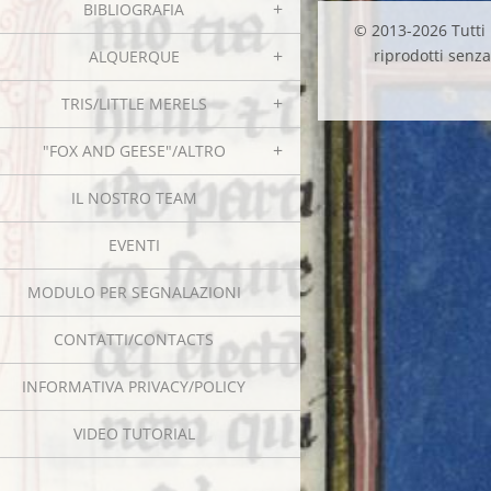
BIBLIOGRAFIA
© 2013-2026 Tutti i
riprodotti senza 
ALQUERQUE
TRIS/LITTLE MERELS
"FOX AND GEESE"/ALTRO
IL NOSTRO TEAM
EVENTI
MODULO PER SEGNALAZIONI
CONTATTI/CONTACTS
INFORMATIVA PRIVACY/POLICY
VIDEO TUTORIAL