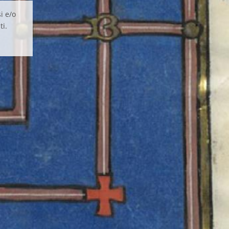
i e/o
ti.