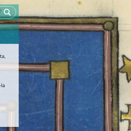
ta,
-la