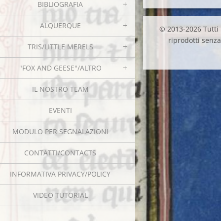
BIBLIOGRAFIA
ALQUERQUE
© 2013-2026 Tutti i
riprodotti senza 
TRIS/LITTLE MERELS
"FOX AND GEESE"/ALTRO
IL NOSTRO TEAM
EVENTI
MODULO PER SEGNALAZIONI
CONTATTI/CONTACTS
INFORMATIVA PRIVACY/POLICY
VIDEO TUTORIAL