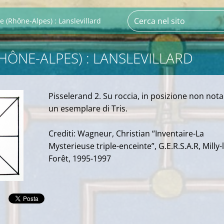
e (Rhône-Alpes) : Lanslevillard
RHÔNE-ALPES) : LANSLEVILLARD
Pisselerand 2. Su roccia, in posizione non nota 
un esemplare di Tris.
Crediti: Wagneur, Christian “Inventaire-La
Mysterieuse triple-enceinte”, G.E.R.S.A.R, Milly-
Forêt, 1995-1997