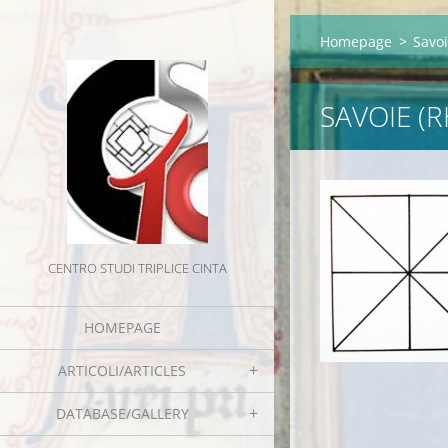
Homepage
>
Savoi
SAVOIE (
CENTRO STUDI TRIPLICE CINTA
HOMEPAGE
ARTICOLI/ARTICLES
DATABASE/GALLERY