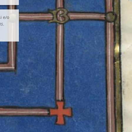
i e/o
ti.