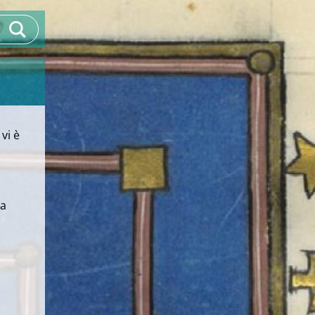
vi è
la