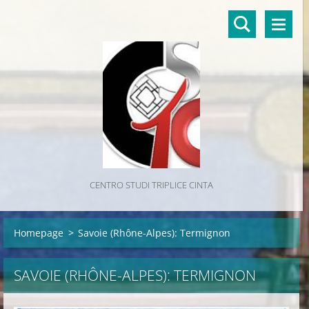
CENTRO STUDI TRIPLICE CINTA
Homepage
>
Savoie (Rhône-Alpes): Termignon
SAVOIE (RHÔNE-ALPES): TERMIGNON