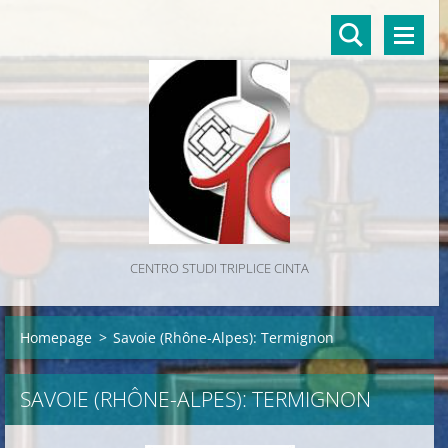
CENTRO STUDI TRIPLICE CINTA
Homepage
>
Savoie (Rhône-Alpes): Termignon
SAVOIE (RHÔNE-ALPES): TERMIGNON