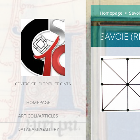
Homepage
>
Savo
SAVOIE (
CENTRO STUDI TRIPLICE CINTA
HOMEPAGE
ARTICOLI/ARTICLES
DATABASE/GALLERY