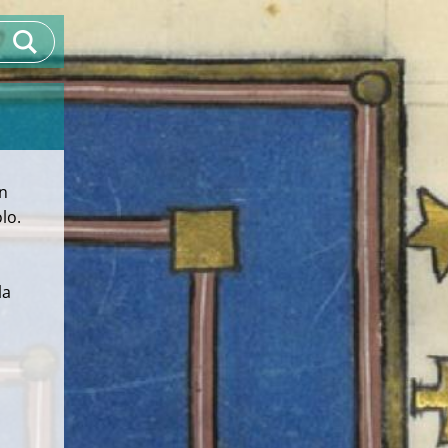
on
lo.
la