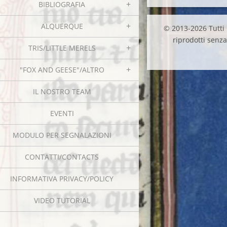
BIBLIOGRAFIA
ALQUERQUE
© 2013-2026 Tutti i
riprodotti senza 
TRIS/LITTLE MERELS
"FOX AND GEESE"/ALTRO
IL NOSTRO TEAM
EVENTI
MODULO PER SEGNALAZIONI
CONTATTI/CONTACTS
INFORMATIVA PRIVACY/POLICY
VIDEO TUTORIAL