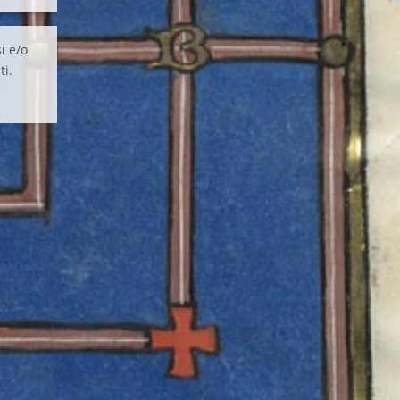
i e/o
ti.