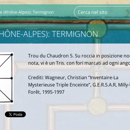
ie (Rhône-Alpes): Termignon
RHÔNE-ALPES): TERMIGNON
Trou du Chaudron 5. Su roccia in posizione n
nota, vi è un Tris. con fori marcati ad ogni ango
Crediti: Wagneur, Christian “Inventaire-La
Mysterieuse Triple Enceinte”, G.E.R.S.A.R, Milly-
Forêt, 1995-1997