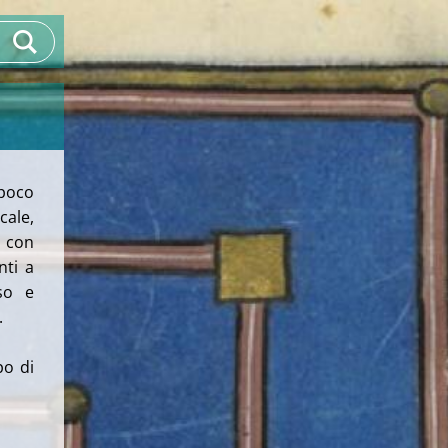
 poco
ale,
 con
nti a
so e
.
po di