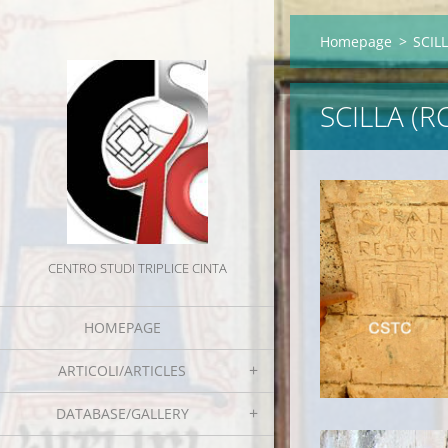
Homepage
>
SCILL
SCILLA (R
CENTRO STUDI TRIPLICE CINTA
HOMEPAGE
ARTICOLI/ARTICLES
DATABASE/GALLERY