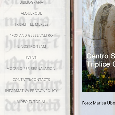
BIBLIOGRAFIA
ALQUERQUE
TRIS/LITTLE MERELS
"FOX AND GEESE"/ALTRO
IL NOSTRO TEAM
EVENTI
MODULO PER SEGNALAZIONI
CONTATTI/CONTACTS
INFORMATIVA PRIVACY/POLICY
VIDEO TUTORIAL
Foto: Marisa Ube