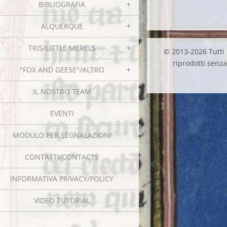
BIBLIOGRAFIA
ALQUERQUE
TRIS/LITTLE MERELS
© 2013-2026 Tutti i
riprodotti senza 
"FOX AND GEESE"/ALTRO
IL NOSTRO TEAM
EVENTI
MODULO PER SEGNALAZIONI
CONTATTI/CONTACTS
INFORMATIVA PRIVACY/POLICY
VIDEO TUTORIAL