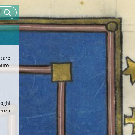
lcare
auro.
uoghi
senza