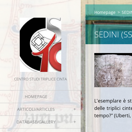
Homepage
>
SEDIN
SEDINI (SS
CENTRO STUDI TRIPLICE CINTA
HOMEPAGE
L'esemplare è st
delle triplici ci
ARTICOLI/ARTICLES
tempo?" (Uberti, 
DATABASE/GALLERY