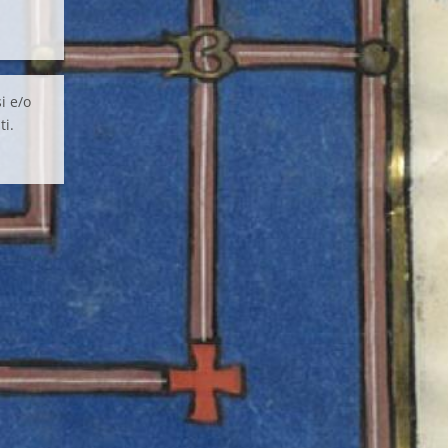
i e/o
ti.