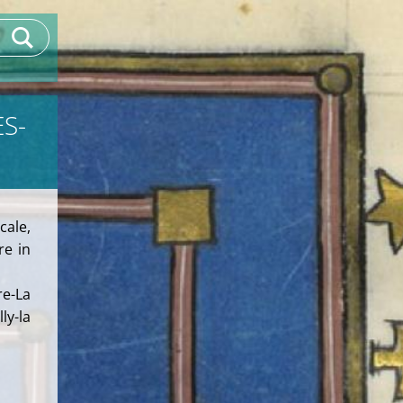
ES-
cale,
re in
e-La
ly-la