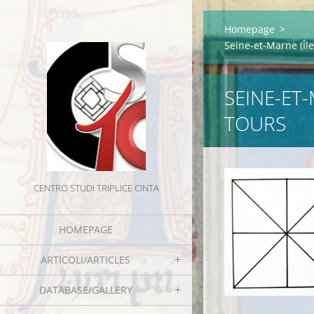
Homepage
>
Seine-et-Marne (Îl
SEINE-ET-
TOURS
CENTRO STUDI TRIPLICE CINTA
HOMEPAGE
ARTICOLI/ARTICLES
DATABASE/GALLERY