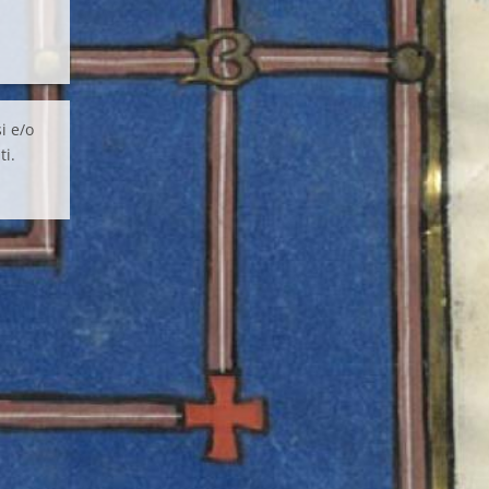
i e/o
ti.