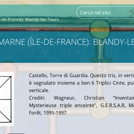
e-de-France): Blandy-les-Tours
MARNE (ÎLE-DE-FRANCE): BLANDY-L
Castello, Torre di Guardia. Questo tris, in verti
è segnalato insieme a ben 6 Triplici Cinte, pu
verticale.
Crediti: Wagneur, Christian “Inventair
Mysterieuse triple enceinte”, G.E.R.S.A.R, Mil
Forêt, 1995-1997