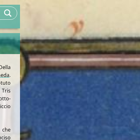
Della
heda
.
tuto
Tris
otto-
iccio
C che
nciso