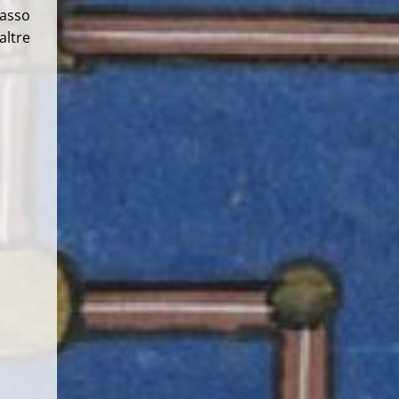
masso
altre