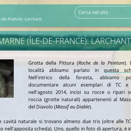
e-de-France): Larchant
-MARNE (ÎLE-DE-FRANCE): LARCHANT
Grotta della Pittura (
Roche de la Peinture
). 
località abbiamo parlato in
questa sc
Nell'intrico della foresta, abbiamo po
documentare alcuni esemplari di TC e 
nell'agosto 2014, incisi su rocce o ripari s
roccia (grotte naturali) appartenenti al Mass
del Diavolo (
Massif au Diable
).
 cavità naturale si trovano almeno due tris (oltre alle T
 nell'apposita scheda). Uno, quello in foto di apertura, è i