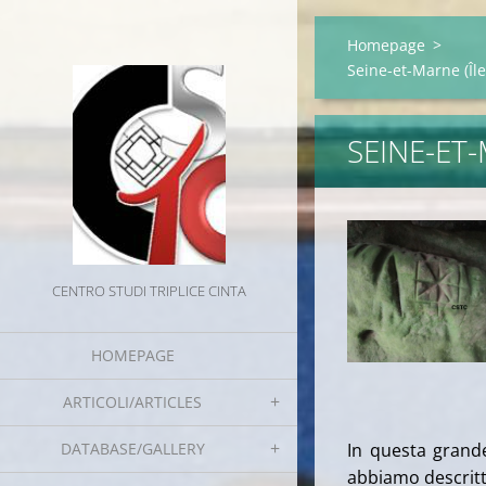
Homepage
>
Seine-et-Marne (Îl
SEINE-ET
CENTRO STUDI TRIPLICE CINTA
HOMEPAGE
ARTICOLI/ARTICLES
DATABASE/GALLERY
In questa grande
abbiamo descritto