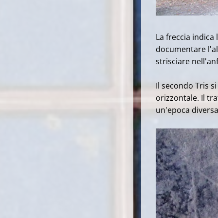
La freccia indica
documentare l'alt
strisciare nell'an
Il secondo Tris s
orizzontale. Il t
un'epoca divers