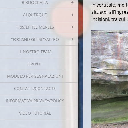
BIBLIOGRAFIA
in verticale, mo
situato all'ingr
ALQUERQUE
incisioni, tra cu
TRIS/LITTLE MERELS
"FOX AND GEESE"/ALTRO
IL NOSTRO TEAM
EVENTI
MODULO PER SEGNALAZIONI
CONTATTI/CONTACTS
INFORMATIVA PRIVACY/POLICY
VIDEO TUTORIAL