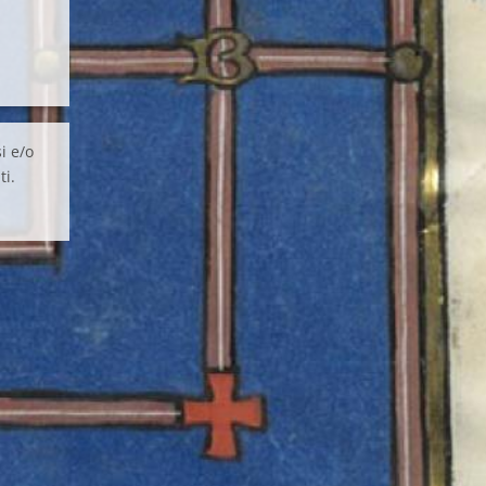
i e/o
ti.