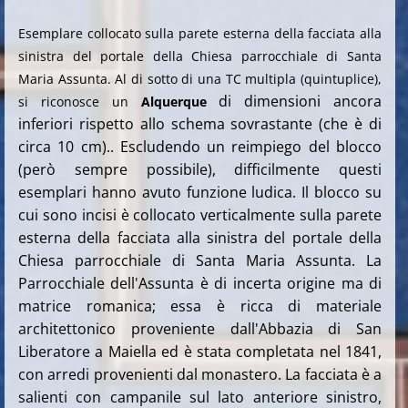
Esemplare collocato sulla parete esterna della facciata alla
sinistra del portale della Chiesa parrocchiale di Santa
Maria Assunta.
Al di sotto di una TC multipla (quintuplice),
di dimensioni ancora
si riconosce un
Alquerque
inferiori rispetto allo schema sovrastante (che è di
circa 10 cm).. Escludendo un reimpiego del blocco
(però sempre possibile), difficilmente questi
esemplari hanno avuto funzione ludica. Il blocco su
cui sono incisi è collocato verticalmente sulla parete
esterna della facciata alla sinistra del portale della
Chiesa parrocchiale di Santa Maria Assunta. La
Parrocchiale dell'Assunta è di incerta origine ma di
matrice romanica; essa è ricca di materiale
architettonico proveniente dall'Abbazia di San
Liberatore a Maiella ed è stata completata nel 1841,
con arredi provenienti dal monastero. La facciata è a
salienti con campanile sul lato anteriore sinistro,