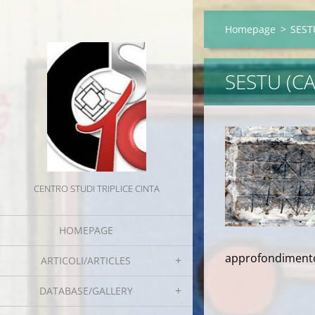
Homepage
>
SESTU
SESTU (CA
CENTRO STUDI TRIPLICE CINTA
HOMEPAGE
approfondimento. 
ARTICOLI/ARTICLES
DATABASE/GALLERY