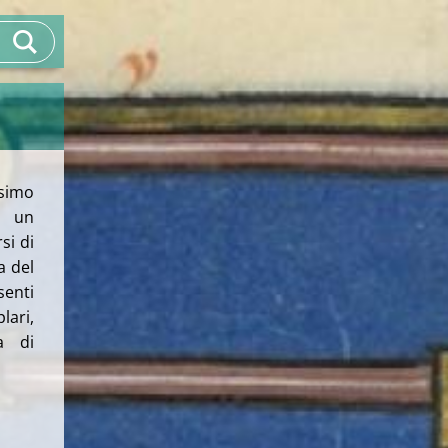
ssimo
n un
si di
a del
enti
lari,
a di