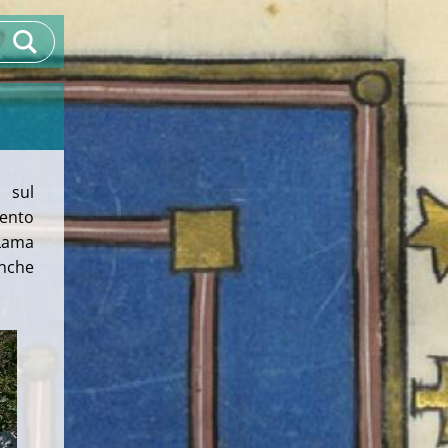
 sul
vento
Lama
anche