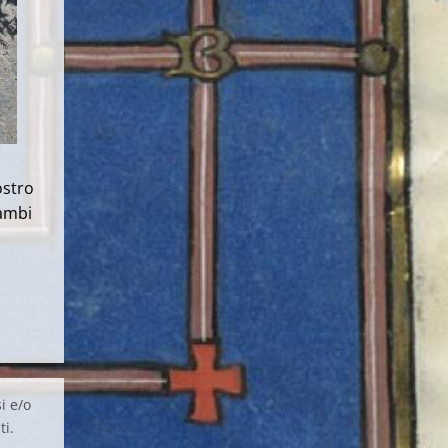
ostro
rambi
i e/o
ti.