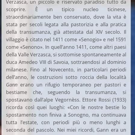
Verzasca, un piccolo e riservato paradiso tutto da
scoprire. È un tipico nucleo ticinese,
straordinariamente ben conservato, dove la vita è
stata per secoli legata alla pastorizia e alla pratica
della transumanza, già attestata dal XIV secolo. Il
villaggio è citato nel 1411 come «Senogio» e nel 1591
come «Senono». In quell’anno 1411, come altri paesi
della Valle Verzasca, si sottomise spontaneamente al
duca Amedeo VIII di Savoia, sottraendosi al dominio
milanese. Fino al Novecento, in particolari periodi
dell’anno, le costruzioni sotto roccia della località
Gann
erano un rifugio temporaneo per pastori e
bestiame che, seguendo la transumanza, si
spostavano dall’alpe Vegornèss. Ettore Rossi (1933)
ricorda così quei luoghi: «Con le nostre bestie lo
spostamento non finiva a Sonogno, ma continuava
tutta l’estate, con periodi più o meno lunghi a
seconda del pascolo. Nei miei ricordi, Gann era un