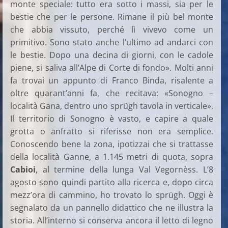
monte speciale: tutto era sotto i massi, sia per le
bestie che per le persone. Rimane il più bel monte
che abbia vissuto, perché lì vivevo come un
primitivo. Sono stato anche l’ultimo ad andarci con
le bestie. Dopo una decina di giorni, con le cadole
piene, si saliva all’Alpe di Corte di fondo». Molti anni
fa trovai un appunto di Franco Binda, risalente a
oltre quarant’anni fa, che recitava: «Sonogno –
località Gana, dentro uno sprügh tavola in verticale».
Il territorio di Sonogno è vasto, e capire a quale
grotta o anfratto si riferisse non era semplice.
Conoscendo bene la zona, ipotizzai che si trattasse
della località Ganne, a 1.145 metri di quota, sopra
Cabioi
, al termine della lunga Val Vegornèss. L’8
agosto sono quindi partito alla ricerca e, dopo circa
mezz’ora di cammino, ho trovato lo sprügh. Oggi è
segnalato da un pannello didattico che ne illustra la
storia. All’interno si conserva ancora il letto di legno