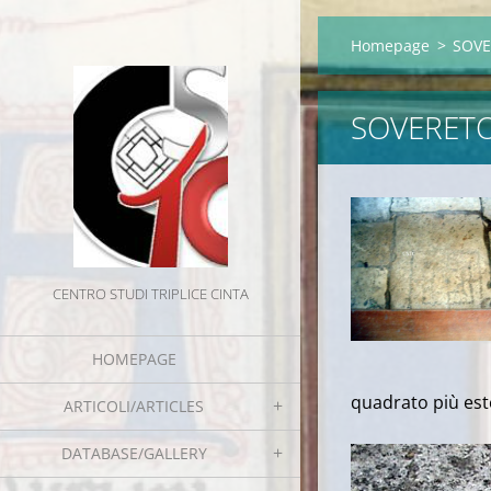
Homepage
>
SOVER
SOVERETO 
CENTRO STUDI TRIPLICE CINTA
HOMEPAGE
quadrato più est
ARTICOLI/ARTICLES
DATABASE/GALLERY