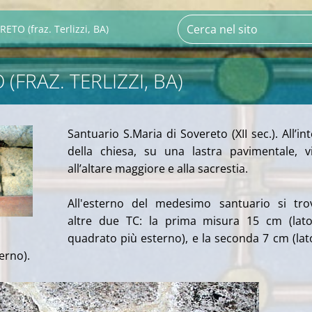
ETO (fraz. Terlizzi, BA)
(FRAZ. TERLIZZI, BA)
Santuario S.Maria di Sovereto (XII sec.). All’in
della chiesa, su una lastra pavimentale, v
all’altare maggiore e alla sacrestia.
All'esterno del medesimo santuario si tro
altre due TC: la prima misura 15 cm (lato
quadrato più esterno), e la seconda 7 cm (lat
erno).