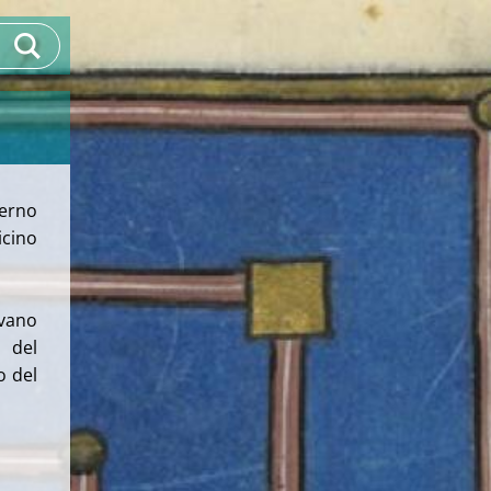
terno
icino
vano
 del
o del