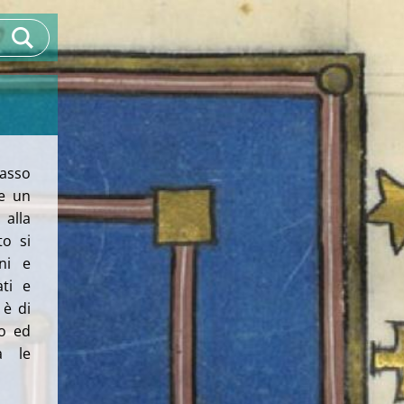
Passo
 e un
 alla
to si
ni e
ati e
 è di
co ed
a le