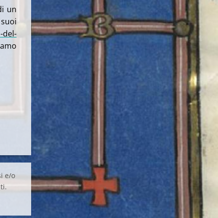
di un
uoi
-del-
amo
i e/o
ti.