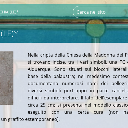
CHIA (LE)*
(LE)*
Nella cripta della Chiesa della Madonna del 
si trovano incise, tra i vari simboli, una TC
Alquerque. Sono situati sui blocchi laterali
base della balaustra; nel medesimo contes
documentano numerosi nomi dei pellegri
diversi simboli purtroppo in parte cancell
difficili da interpretare. Il lato dell'esemplare
circa 25 cm; si presenta nel modello classi
eseguito con una certa cura (non h
i un graffito estemporaneo).