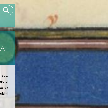
KA
I sec,
tre di
rta da
ultimi