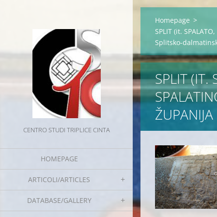
Homepage
>
SPLIT (it. SPALATO
Splitsko-dalmatins
SPLIT (IT
SPALATIN
ŽUPANIJA
CENTRO STUDI TRIPLICE CINTA
HOMEPAGE
ARTICOLI/ARTICLES
DATABASE/GALLERY