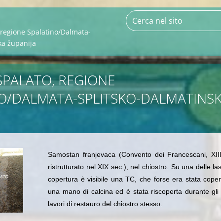
, regione Spalatino/Dalmata-
ka županija
. SPALATO, REGIONE
O/DALMATA-SPLITSKO-DALMATINS
Samostan franjevaca (
Convento dei Francescani, XII
ristrutturato nel XIX sec.),
nel chiostro. Su una delle las
copertura è visibile una TC, che forse era stata cope
una mano di calcina ed è stata riscoperta durante gli 
lavori di restauro del chiostro stesso.