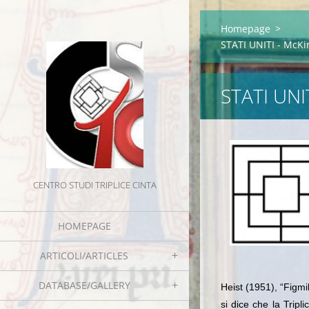
Homepage
>
STATI UNITI - McKi
STATI UNI
CENTRO STUDI TRIPLICE CINTA
HOMEPAGE
ARTICOLI/ARTICLES
DATABASE/GALLERY
Heist (1951), “Figmil
si dice che la Tripli