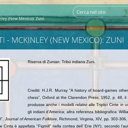
nley (New Mexico): Zuni
TI - MCKINLEY (NEW MEXICO): ZUNI
Riserva di Zunian. Tribù indiana Zuni
.
Crediti: H.J.R. Murray "A history of board-games othe
chess”, Oxford at the Clarendon Press, 1952, p. 48, il
produsse anche i modelli relativi alle Triplici Cinte in u
gli indiani d’America; altra referenza bibliografica: Will
l”,
Journal of American Folklore
, Richmond, Virginia, XIV, pp. 303-306, 
ce Cinta è appellata “Figmill” nella contea dell’ Erie (NY); secondo l’aut