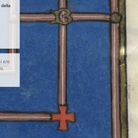
 della
i e/o
ti.