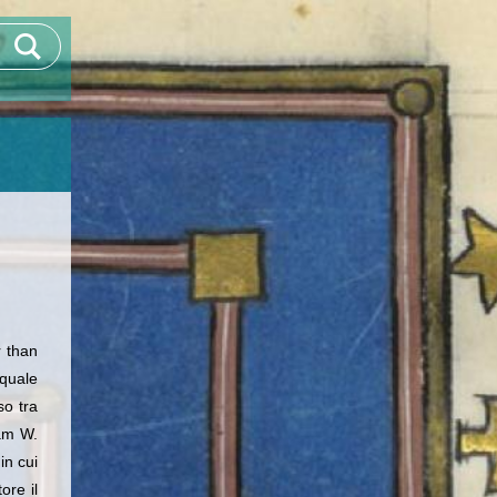
r than
 quale
so tra
iam W.
in cui
ore il