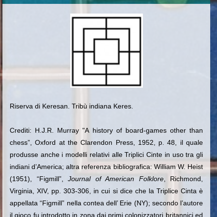
Riserva di Keresan. Tribù indiana Keres.
Crediti: H.J.R. Murray "A history of board-games other than
chess”, Oxford at the Clarendon Press, 1952, p. 48, il quale
produsse anche i modelli relativi alle Triplici Cinte in uso tra gli
indiani d’America; altra referenza bibliografica: William W. Heist
(1951), “Figmill”,
Journal of American Folklore
, Richmond,
Virginia, XIV, pp. 303-306, in cui si dice che la Triplice Cinta è
appellata “Figmill” nella contea dell’ Erie (NY); secondo l’autore
il gioco fu introdotto in zona dai primi colonizzatori britannici ed