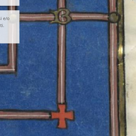
i e/o
ti.