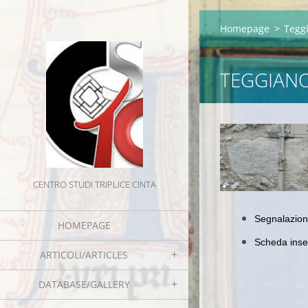
Homepage
>
Teggi
TEGGIANO
CENTRO STUDI TRIPLICE CINTA
Segnalazion
HOMEPAGE
Scheda inser
ARTICOLI/ARTICLES
DATABASE/GALLERY