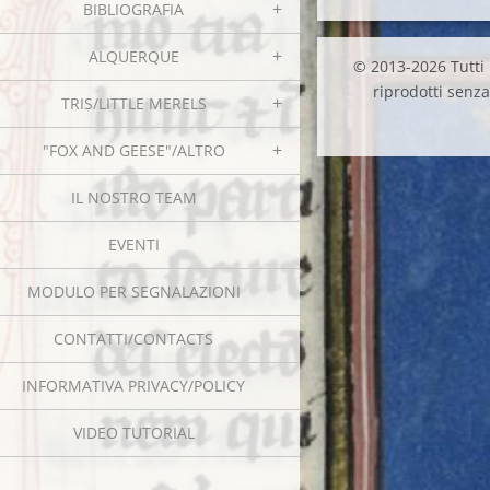
BIBLIOGRAFIA
ALQUERQUE
© 2013-2026 Tutti i
riprodotti senza 
TRIS/LITTLE MERELS
"FOX AND GEESE"/ALTRO
IL NOSTRO TEAM
EVENTI
MODULO PER SEGNALAZIONI
CONTATTI/CONTACTS
INFORMATIVA PRIVACY/POLICY
VIDEO TUTORIAL