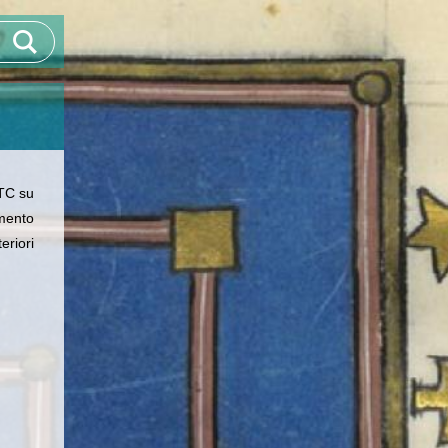
 TC su
amento
riori