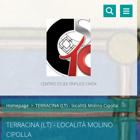
CENTRO STUDI TRIPLICE CINTA
Homepage
>
TERRACINA (LT) - località Molino Cipolla
TERRACINA (LT) - LOCALITÀ MOLINO
CIPOLLA