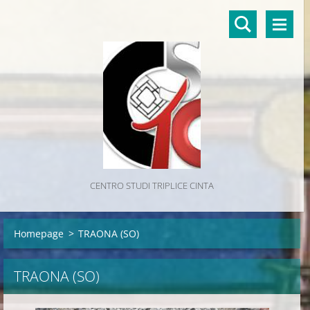
CENTRO STUDI TRIPLICE CINTA
Homepage
>
TRAONA (SO)
TRAONA (SO)