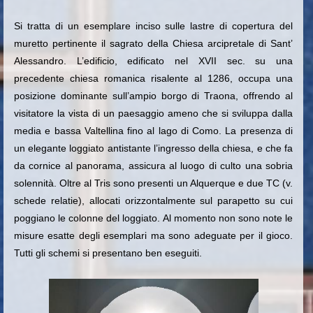
Si tratta di un esemplare inciso sulle lastre di copertura del
muretto pertinente il sagrato della Chiesa arcipretale di Sant’
Alessandro. L’edificio, edificato nel XVII sec. su una
precedente chiesa romanica risalente al 1286, occupa una
posizione dominante sull’ampio borgo di Traona, offrendo al
visitatore la vista di un paesaggio ameno che si sviluppa dalla
media e bassa Valtellina fino al lago di Como. La presenza di
un elegante loggiato antistante l’ingresso della chiesa, e che fa
da cornice al panorama, assicura al luogo di culto una sobria
solennità. Oltre al Tris sono presenti un Alquerque e due TC (v.
schede relatie), allocati orizzontalmente sul parapetto su cui
poggiano le colonne del loggiato. Al momento non sono note le
misure esatte degli esemplari ma sono adeguate per il gioco.
Tutti gli schemi si presentano ben eseguiti.