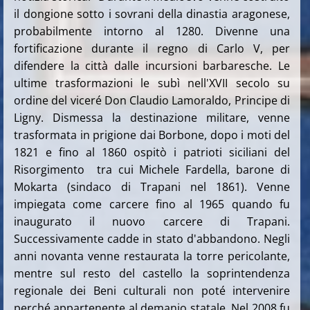
il dongione sotto i sovrani della dinastia aragonese,
probabilmente intorno al 1280. Divenne una
fortificazione durante il regno di Carlo V, per
difendere la città dalle incursioni barbaresche. Le
ultime trasformazioni le subì nell'XVII secolo su
ordine del viceré Don Claudio Lamoraldo, Principe di
Ligny. Dismessa la destinazione militare, venne
trasformata in prigione dai Borbone, dopo i moti del
1821 e fino al 1860 ospitò i patrioti siciliani del
Risorgimento tra cui Michele Fardella, barone di
Mokarta (sindaco di Trapani nel 1861). Venne
impiegata come carcere fino al 1965 quando fu
inaugurato il nuovo carcere di Trapani.
Successivamente cadde in stato d'abbandono. Negli
anni novanta venne restaurata la torre pericolante,
mentre sul resto del castello la soprintendenza
regionale dei Beni culturali non poté intervenire
perché appartenente al demanio statale. Nel 2008 fu