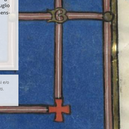
io
ens-
i e/o
ti.