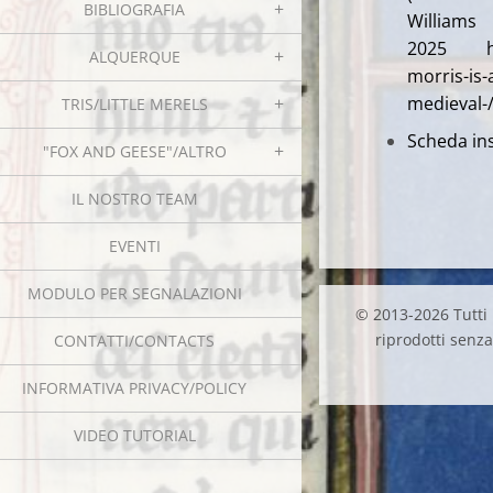
BIBLIOGRAFIA
Wi
2025 htt
ALQUERQUE
morris-is
medieval-
TRIS/LITTLE MERELS
Scheda ins
"FOX AND GEESE"/ALTRO
IL NOSTRO TEAM
EVENTI
MODULO PER SEGNALAZIONI
© 2013-2026 Tutti i
riprodotti senza 
CONTATTI/CONTACTS
INFORMATIVA PRIVACY/POLICY
VIDEO TUTORIAL