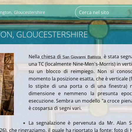
ngton, Gloucestershire
ON, GLOUCESTERSHIRE
Nella
chiesa di
è stata segn
San Giovanni Battista
una TC (localmente Nine-Men's-Morris) in verti
su un blocco di reimpiego. Non si conosc
momento la posizione esatta, che è verticale (
lo stipite di una porta o di una finestra) 
dimensione e nemmeno la presunta epoc
esecuzione. Sembra un modello "a croce pien
è cosparsa di segni vari.
La segnalazione è pervenuta da Mr. Alan S
6), che ringraziamo, il quale ha riportato la fonte: foto di