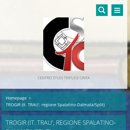
CENTRO STUDI TRIPLICE CINTA
Homepage
>
TROGIR (it. TRAU', regione Spalatino-Dalmata/Split)
TROGIR (IT. TRAU', REGIONE SPALATINO-