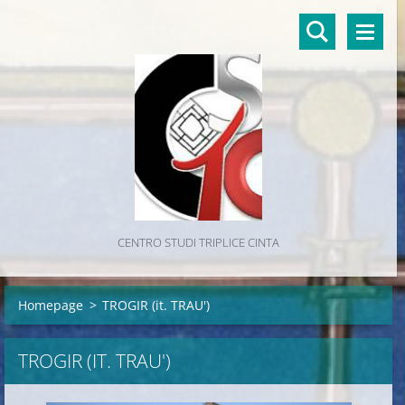
CENTRO STUDI TRIPLICE CINTA
Homepage
>
TROGIR (it. TRAU')
TROGIR (IT. TRAU')