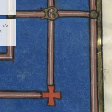
i e/o
ti.