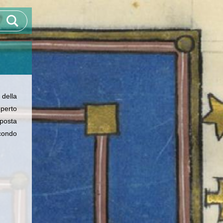
 della
operto
osta
condo