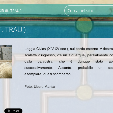
R (it. TRAU')
. TRAU')
Loggia Civica (XIV-XV sec.), sul bordo esterno. A destra
scaletta d’ingresso, c'è un alquerque, parzialmente c
dalla balaustra, che è dunque stata app
successivamente. Accanto, probabile un se
esemplare, quasi scomparso.
Foto: Uberti Marisa