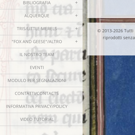
BIBLIOGRAFIA
ALQUERQUE
TRIS/LITTLE MERELS
© 2013-2026 Tutti i
riprodotti senza 
"FOX AND GEESE"/ALTRO
IL NOSTRO TEAM
EVENTI
MODULO PER SEGNALAZIONI
CONTATTI/CONTACTS
INFORMATIVA PRIVACY/POLICY
VIDEO TUTORIAL