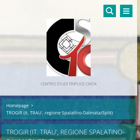
CENTRO STUDI TRIPLICE CINTA
Homepage
>
TROGIR (it. TRAU', regione Spalatino-Dalmata/Split)
TROGIR (IT. TRAU', REGIONE SPALATINO-