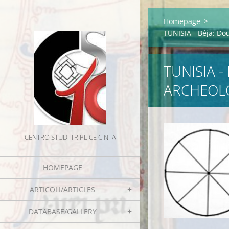
Homepage
>
TUNISIA - Béja: Dou
TUNISIA -
ARCHEOL
CENTRO STUDI TRIPLICE CINTA
HOMEPAGE
ARTICOLI/ARTICLES
DATABASE/GALLERY