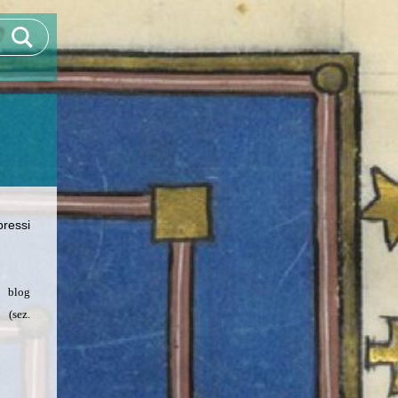
pressi
log
ez.