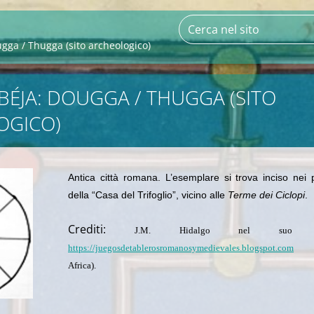
gga / Thugga (sito archeologico)
 BÉJA: DOUGGA / THUGGA (SITO
OGICO)
Antica città romana.
L’esemplare si trova inciso nei 
della “Casa del Trifoglio”, vicino alle
Terme dei Ciclopi
.
Crediti:
J.M. Hidalgo nel suo b
https://juegosdetablerosromanosymedievales.blogspot.com
(s
Africa).