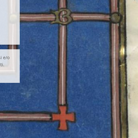
i e/o
ti.