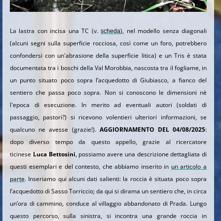
La lastra con incisa una TC (v.
), nel modello senza diagonali
scheda
(alcuni segni sulla superficie rocciosa, così come un foro, potrebbero
confondersi con un'abrasione della superficie litica) e un Tris è stata
documentata tra i boschi della Val Morobbia, nascosta tra il fogliame, in
un punto situato poco sopra l’acquedotto di Giubiasco, a fianco del
sentiero che passa poco sopra. Non si conoscono le dimensioni nè
l'epoca di esecuzione. In merito ad eventuali autori (soldati di
passaggio, pastori?) si ricevono volentieri ulteriori informazioni, se
qualcuno ne avesse (grazie!).
AGGIORNAMENTO DEL 04/08/2025
:
dopo diverso tempo da questo appello, grazie al ricercatore
ticinese
Luca Bettosini
, possiamo avere una descrizione dettagliata di
questi esemplari e del contesto, che abbiamo inserito in
un articolo a
parte
. Inseriamo qui alcuni dati salienti: la roccia è situata poco sopra
l’acquedotto di Sasso Torriccio; da qui si dirama un sentiero che, in circa
un’ora di cammino, conduce al villaggio abbandonato di Prada. Lungo
questo percorso, sulla sinistra, si incontra una grande roccia in