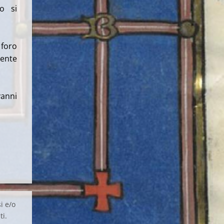
o si
 foro
ente
anni
i e/o
ti.