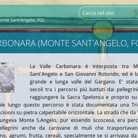
onte Sant'Angelo, FG)
RBONARA (MONTE SANT'ANGELO, F
La Valle Carbonara è interposta tra M
Sant'Angelo e San Giovanni Rotondo, ed è l
grande e lunga valle del Gargano. E' stat
secoli tra i percorsi più battuti dai pellegrin
raggiungere la Sacra Spelonca e proprio s
ale lungo questo percorso è stata documentata una Tri
incisioni su pietra calpestabile orizzontale. La strada che da 
ungeva Monte S.Angelo, pur essendo scoscesa, era per
ellegrini anche da carovane di muli che trasportavan
no, agrumi, frutta, cereali, specialmente se si arrivava da