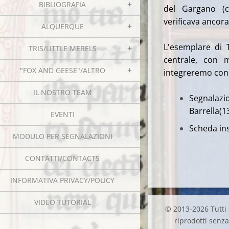
BIBLIOGRAFIA
del Gargano (c
verificava ancora 
ALQUERQUE
L'esemplare di 
TRIS/LITTLE MERELS
centrale, con 
"FOX AND GEESE"/ALTRO
integreremo con d
IL NOSTRO TEAM
Segnalaz
Barrella(
EVENTI
Scheda ins
MODULO PER SEGNALAZIONI
CONTATTI/CONTACTS
INFORMATIVA PRIVACY/POLICY
VIDEO TUTORIAL
© 2013-2026 Tutti i
riprodotti senza 