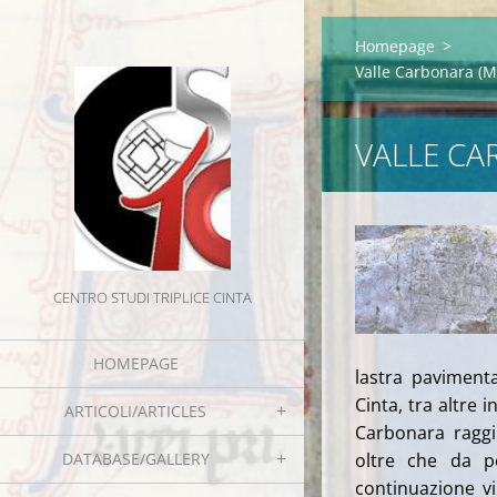
Homepage
>
Valle Carbonara (M
VALLE CA
CENTRO STUDI TRIPLICE CINTA
HOMEPAGE
lastra paviment
Cinta, tra altre 
ARTICOLI/ARTICLES
Carbonara raggi
DATABASE/GALLERY
oltre che da p
continuazione vi