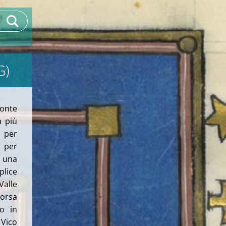
G)
onte
a più
a per
i per
u una
plice
Valle
corsa
o in
 Vico