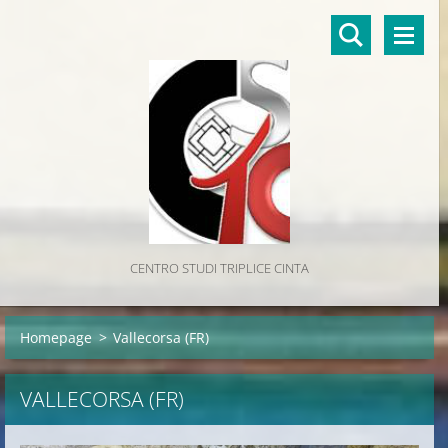
CENTRO STUDI TRIPLICE CINTA
Homepage
>
Vallecorsa (FR)
VALLECORSA (FR)