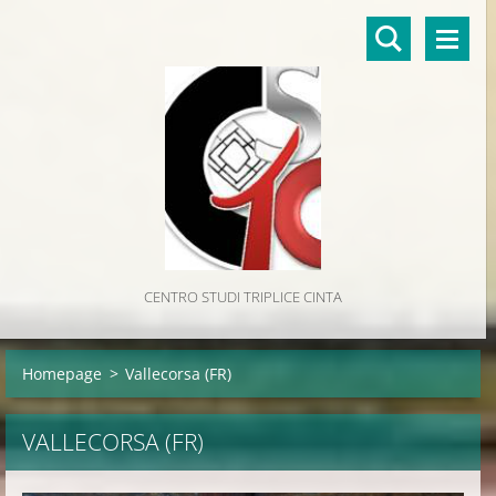
CENTRO STUDI TRIPLICE CINTA
Homepage
>
Vallecorsa (FR)
VALLECORSA (FR)