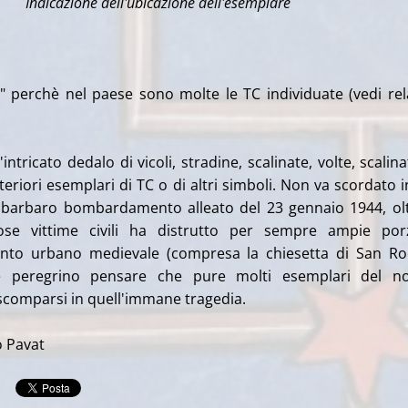
Indicazione dell'ubicazione dell'esemplare
 perchè nel paese sono molte le TC individuate (vedi rel
'intricato dedalo di vicoli, stradine, scalinate, volte, scalina
lteriori esemplari di TC o di altri simboli. Non va scordato i
 e barbaro bombardamento alleato del 23 gennaio 1944, ol
se vittime civili ha distrutto per sempre ampie porz
ianto urbano medievale (compresa la chiesetta di San Ro
 peregrino pensare che pure molti esemplari del no
 scomparsi in quell'immane tragedia.
o Pavat