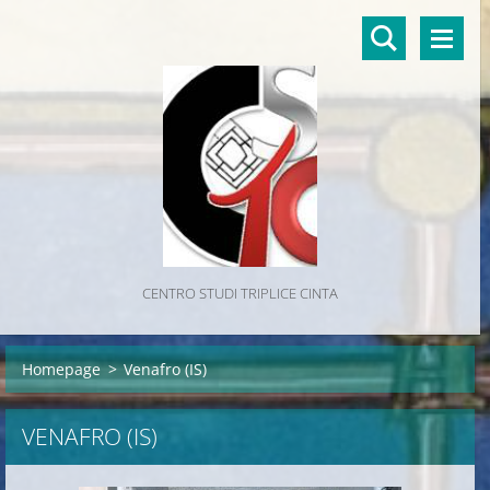
CENTRO STUDI TRIPLICE CINTA
Homepage
>
Venafro (IS)
VENAFRO (IS)