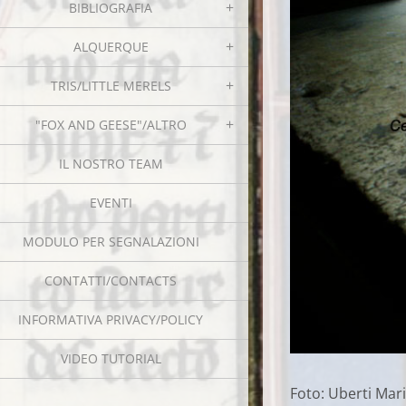
BIBLIOGRAFIA
ALQUERQUE
TRIS/LITTLE MERELS
"FOX AND GEESE"/ALTRO
IL NOSTRO TEAM
EVENTI
MODULO PER SEGNALAZIONI
CONTATTI/CONTACTS
INFORMATIVA PRIVACY/POLICY
VIDEO TUTORIAL
Foto: Uberti Mar