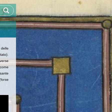
 delle
ato).
iverse
, come
ssante
(forse