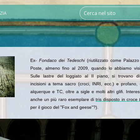
ZIA
Ex-
Fondaco dei Tedeschi
(riutilizzato come Palazzo
Poste, almeno fino al 2009, quando lo abbiamo visit
Sulle lastre del loggiato al II piano, si trovano d
incisioni a tema sacro (croci, INRI, ecc.) e profano
alquerque e TC, oltre a sigle e molti altri glifi. Intere
anche un più raro esemplare di
tris disposto in croce
per il gioco del "Fox and geese"?).