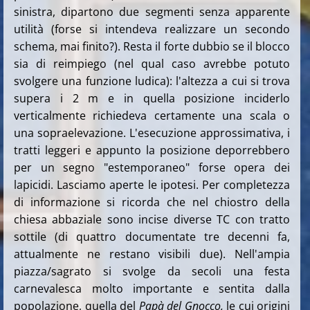
sinistra, dipartono due segmenti senza apparente
utilità (forse si intendeva realizzare un secondo
schema, mai finito?). Resta il forte dubbio se il blocco
sia di reimpiego (nel qual caso avrebbe potuto
svolgere una funzione ludica): l'altezza a cui si trova
supera i 2 m e in quella posizione inciderlo
verticalmente richiedeva certamente una scala o
una sopraelevazione. L'esecuzione approssimativa, i
tratti leggeri e appunto la posizione deporrebbero
per un segno "estemporaneo" forse opera dei
lapicidi. Lasciamo aperte le ipotesi. Per completezza
di informazione si ricorda che nel chiostro della
chiesa abbaziale sono incise diverse TC con tratto
sottile (di quattro documentate tre decenni fa,
attualmente ne restano visibili due). Nell'ampia
piazza/sagrato si svolge da secoli una festa
carnevalesca molto importante e sentita dalla
popolazione, quella del
Papà del Gnocco,
le cui origini